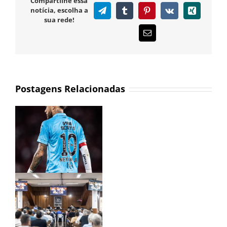
Compartilhe essa
notícia, escolha a
Telegram
Tumblr
Pinterest
Vk
Xing
sua rede!
E-
mail
Postagens Relacionadas
s
do