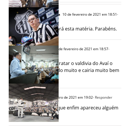
17 Comentários
Claudimir Bezerra
10 de fevereiro de 2021 em 18:51
-
Responder
s
Só aplausos prá esta matéria. Parabéns.
os
o
Rondon Silva
10 de fevereiro de 2021 em 18:57
-
Responder
Tem que contratar o valdivia do Avaí o
cara ta jogando muito e cairia muito bem
ma
na Vila.
Max
10 de fevereiro de 2021 em 19:02
- Responder
Uauuuu. Até que enfim apareceu alguém
lúcido