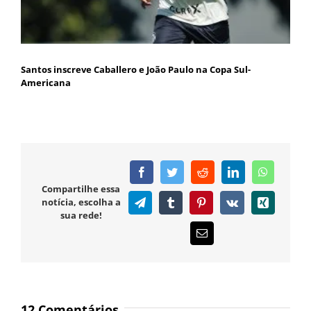
Santos inscreve Caballero e João Paulo na Copa Sul-
Americana
Facebook
Twitter
Reddit
LinkedIn
WhatsAp
Compartilhe essa
notícia, escolha a
Telegram
Tumblr
Pinterest
Vk
Xing
sua rede!
E-
mail
12 Comentários