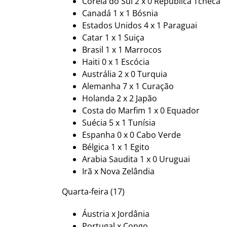
Coreia do Sul 2 x 0 Republica Tcheca
Canadá 1 x 1 Bósnia
Estados Unidos 4 x 1 Paraguai
Catar 1 x 1 Suiça
Brasil 1 x 1 Marrocos
Haiti 0 x 1 Escócia
Austrália 2 x 0 Turquia
Alemanha 7 x 1 Curação
Holanda 2 x 2 Japão
Costa do Marfim 1 x 0 Equador
Suécia 5 x 1 Tunísia
Espanha 0 x 0 Cabo Verde
Bélgica 1 x 1 Egito
Arabia Saudita 1 x 0 Uruguai
Irã x Nova Zelândia
Quarta-feira (17)
Áustria x Jordânia
Portugal x Congo