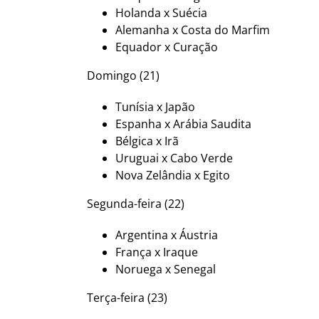
Holanda x Suécia
Alemanha x Costa do Marfim
Equador x Curação
Domingo (21)
Tunísia x Japão
Espanha x Arábia Saudita
Bélgica x Irã
Uruguai x Cabo Verde
Nova Zelândia x Egito
Segunda-feira (22)
Argentina x Áustria
França x Iraque
Noruega x Senegal
Terça-feira (23)