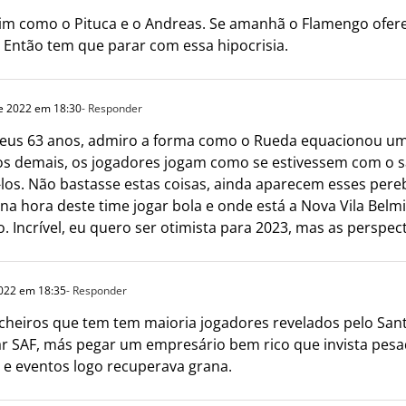
sim como o Pituca e o Andreas. Se amanhã o Flamengo oferec
a. Então tem que parar com essa hipocrisia.
e 2022 em 18:30
- Responder
us 63 anos, admiro a forma como o Rueda equacionou uma pa
os demais, os jogadores jogam como se estivessem com o sa
-los. Não bastasse estas coisas, ainda aparecem esses per
na hora deste time jogar bola e onde está a Nova Vila Belmi
Incrível, eu quero ser otimista para 2023, mas as perspectiv
022 em 18:35
- Responder
cheiros que tem tem maioria jogadores revelados pelo San
rar SAF, más pegar um empresário bem rico que invista pe
 e eventos logo recuperava grana.