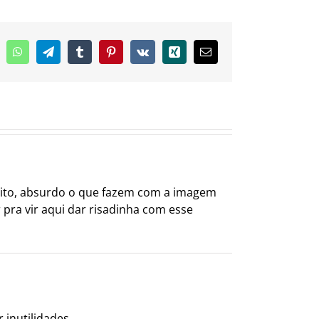
inkedIn
WhatsApp
Telegram
Tumblr
Pinterest
Vk
Xing
E-
mail
eito, absurdo o que fazem com a imagem
pra vir aqui dar risadinha com esse
 inutilidades.