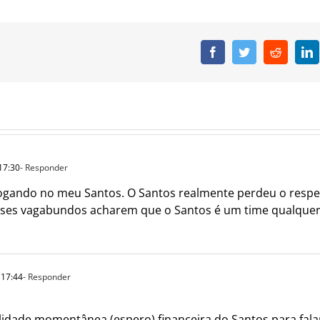
Facebook
Twitter
Reddit
L
17:30
- Responder
jogando no meu Santos. O Santos realmente perdeu o resp
sses vagabundos acharem que o Santos é um time qualquer 
 17:44
- Responder
lidade momentânea (espero) financeira do Santos para falar