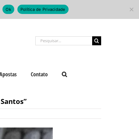
Ok
Política de Privacidade
Buscar
resultados
para:
Apostas
Contato
 Santos”