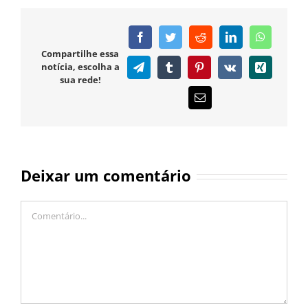
Facebook
Twitter
Reddit
LinkedIn
WhatsAp
Compartilhe essa
notícia, escolha a
Telegram
Tumblr
Pinterest
Vk
Xing
sua rede!
E-
mail
Deixar um comentário
Comentário