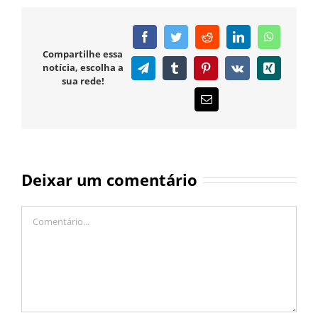
Facebook
Twitter
Reddit
LinkedIn
WhatsAp
Compartilhe essa
notícia, escolha a
Telegram
Tumblr
Pinterest
Vk
Xing
sua rede!
E-
mail
Deixar um comentário
Comentário