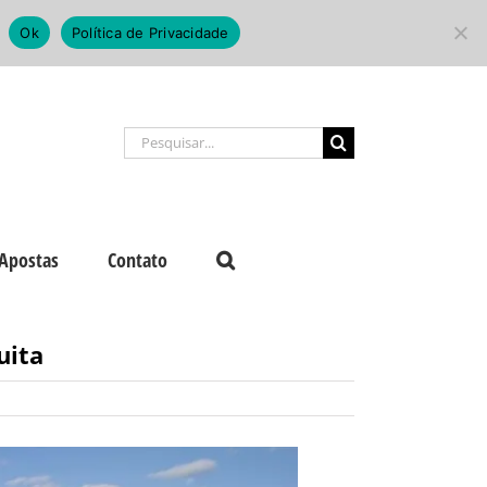
Ok
Política de Privacidade
Buscar
resultados
para:
Apostas
Contato
uita