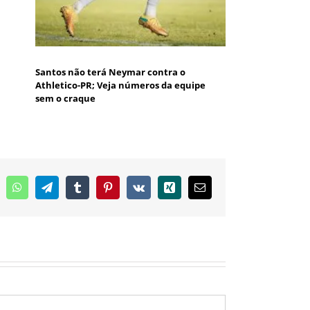
Santos não terá Neymar contra o
Athletico-PR; Veja números da equipe
sem o craque
inkedIn
WhatsApp
Telegram
Tumblr
Pinterest
Vk
Xing
E-
mail