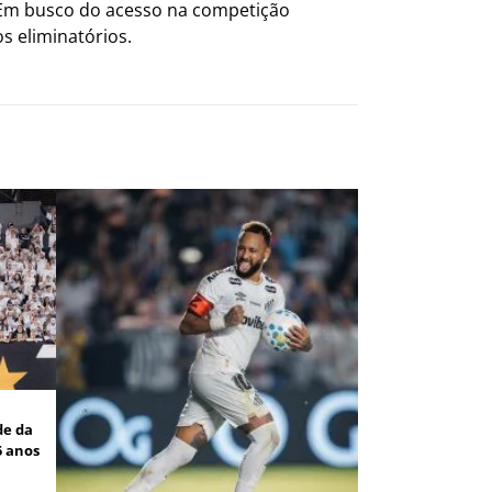
. Em busco do acesso na competição
s eliminatórios.
de da
5 anos