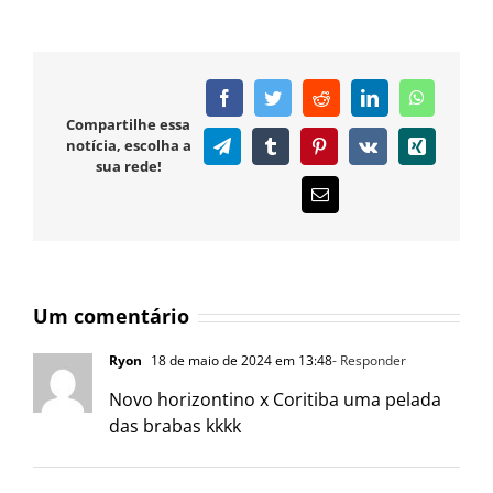
Facebook
Twitter
Reddit
LinkedIn
WhatsAp
Compartilhe essa
notícia, escolha a
Telegram
Tumblr
Pinterest
Vk
Xing
sua rede!
E-
mail
Um comentário
Ryon
18 de maio de 2024 em 13:48
- Responder
Novo horizontino x Coritiba uma pelada
das brabas kkkk