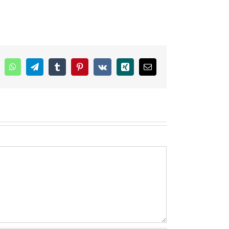
inkedIn
WhatsApp
Telegram
Tumblr
Pinterest
Vk
Xing
E-
mail