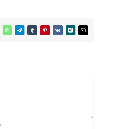
inkedIn
WhatsApp
Telegram
Tumblr
Pinterest
Vk
Xing
E-
mail