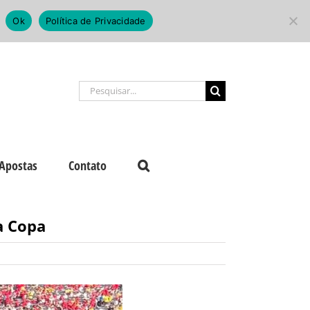
Ok
Política de Privacidade
Buscar
resultados
para:
Apostas
Contato
a Copa