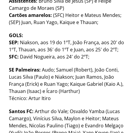
Assistentes:
Bruno Silva de Jesus (SP) e Felipe
Camargo de Moraes (SP)
Cartões amarelos:
(SFC) Heitor e Mateus Mendes;
(SEP) Juan, Ruan Yago, Kaique e Thauan;
GOLS:
SEP:
Niakson, aos 19 do 1ºT, João França, aos 20′ do
1ºT, Thauan, aos 36′ do 1ºT e Juan, aos 25′ do 2ºT;
SFC:
David Nogueira, aos 24′ do 2ºT;
SE Palmeiras:
Audo; Samuel (Robert), João Conti,
Lucas Silva (Paulo) e Niakson; Juan Ramos, João
França (Erick) e Ruan Yago; Kaique Gabriel (Kaio A.),
Thauan (Isaac) e Ícaro (Harthur)
Técnico: Artur Itiro
Santos FC:
Arthur do Vale; Osvaldo Yamba (Lucas
Camargo), Vinícius Silva, Maylon e Heitor; Mateus
Mendes, Nicolas Paulino (Tiago) e Evandro Melgaço
(Yudi); João Borges (Breno Maia), Yago Keven (Ian) e