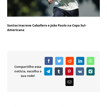
Santos inscreve Caballero e João Paulo na Copa Sul-
Americana
Facebook
Twitter
Reddit
LinkedIn
WhatsAp
Compartilhe essa
notícia, escolha a
Telegram
Tumblr
Pinterest
Vk
Xing
sua rede!
E-
mail