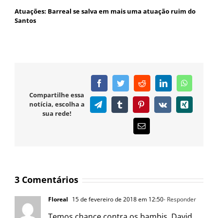
Atuações: Barreal se salva em mais uma atuação ruim do
Santos
Facebook
Twitter
Reddit
LinkedIn
WhatsAp
Compartilhe essa
notícia, escolha a
Telegram
Tumblr
Pinterest
Vk
Xing
sua rede!
E-
mail
3 Comentários
Floreal
15 de fevereiro de 2018 em 12:50
- Responder
Temos chance contra os bambis ,David