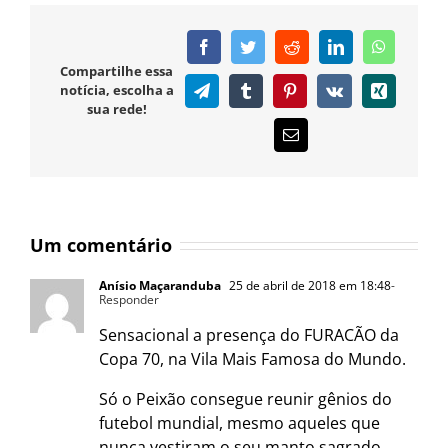
Facebook
Twitter
Reddit
LinkedIn
WhatsAp
Compartilhe essa
notícia, escolha a
Telegram
Tumblr
Pinterest
Vk
Xing
sua rede!
E-
mail
Um comentário
Anísio Maçaranduba
25 de abril de 2018 em 18:48
-
Responder
Sensacional a presença do FURACÃO da
Copa 70, na Vila Mais Famosa do Mundo.
Só o Peixão consegue reunir gênios do
futebol mundial, mesmo aqueles que
nunca vestiram o seu manto sagrado,