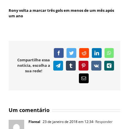
Rony volta a marcar três gols em menos de um mês após
um ano
Facebook
Twitter
Reddit
LinkedIn
WhatsAp
Compartilhe essa
notícia, escolha a
Telegram
Tumblr
Pinterest
Vk
Xing
sua rede!
E-
mail
Um comentário
Floreal
23 de janeiro de 2018 em 12:34
- Responder