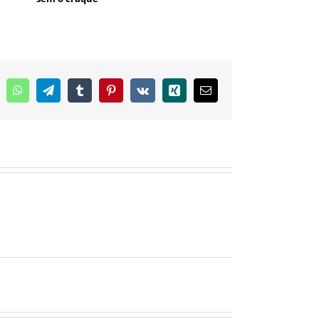
inkedIn
WhatsApp
Telegram
Tumblr
Pinterest
Vk
Xing
E-
mail