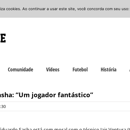
iliza cookies. Ao continuar a usar este site, você concorda com seu uso:
Comunidade
Vídeos
Futebol
História
Sasha: “Um jogador fantástico”
:30
Eduardo Sasha está com moral com o técnico Jair Ventura (C