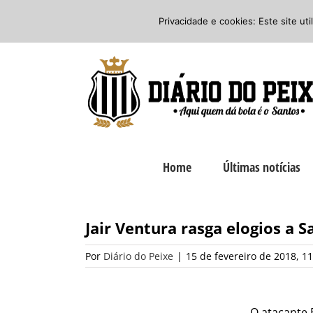
Ir
Twitter
Facebook
Instagram
Privacidade e cookies: Este site ut
para
o
conteúdo
Home
Últimas notícias
Jair Ventura rasga elogios a 
Por
Diário do Peixe
|
15 de fevereiro de 2018, 11
O atacante 