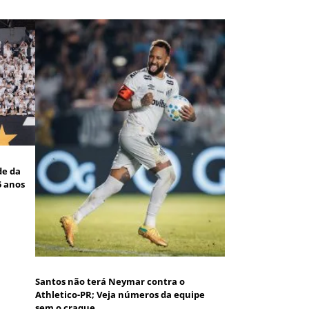
de da
5 anos
Santos não terá Neymar contra o
Athletico-PR; Veja números da equipe
sem o craque