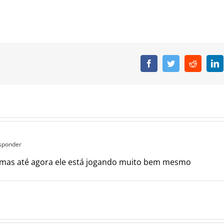
Facebook
Twitter
Reddit
L
esponder
, mas até agora ele está jogando muito bem mesmo