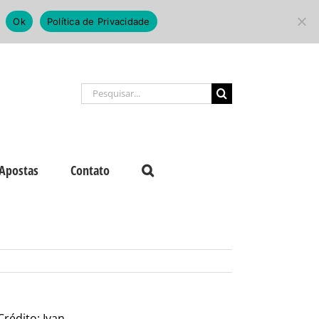
Ok
Política de Privacidade
Buscar
resultados
para:
Apostas
Contato
rédito: Ivan