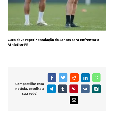
Cuca deve repetir escalação do Santos para enfrentar o
Athletico-PR
Facebook
Twitter
Reddit
LinkedIn
WhatsAp
Compartilhe essa
notícia, escolha a
Telegram
Tumblr
Pinterest
Vk
Xing
sua rede!
E-
mail