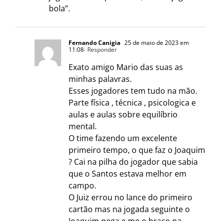
bola”.
Fernando Canigia
25 de maio de 2023 em
11:08
- Responder
Exato amigo Mario das suas as
minhas palavras.
Esses jogadores tem tudo na mão.
Parte física , técnica , psicologica e
aulas e aulas sobre equilíbrio
mental.
O time fazendo um excelente
primeiro tempo, o que faz o Joaquim
? Cai na pilha do jogador que sabia
que o Santos estava melhor em
campo.
O Juiz errou no lance do primeiro
cartão mas na jogada seguinte o
Joaquim pega e me o braço na