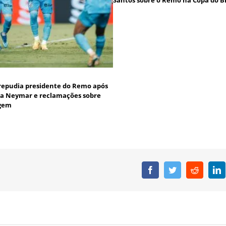
Santos sobre o Remo na Copa do Br
repudia presidente do Remo após
s a Neymar e reclamações sobre
agem
Facebook
Twitter
Reddit
L