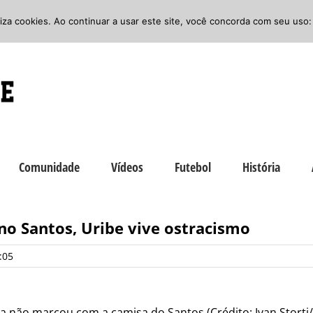
iliza cookies. Ao continuar a usar este site, você concorda com seu uso:
Comunidade
Vídeos
Futebol
História
no Santos, Uribe vive ostracismo
:05
a não marcou com a camisa do Santos (Crédito: Ivan Storti