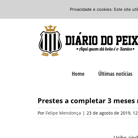
Ir
Twitter
Facebook
Instagram
Privacidade e cookies: Este site ut
para
o
conteúdo
Home
Últimas notícias
Prestes a completar 3 meses 
Por
Felipe Mendonça
|
23 de agosto de 2019, 12
Uribe aind