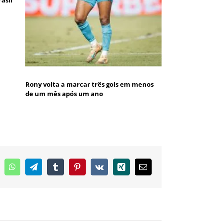
asil
Rony volta a marcar três gols em menos
de um mês após um ano
inkedIn
WhatsApp
Telegram
Tumblr
Pinterest
Vk
Xing
E-
mail