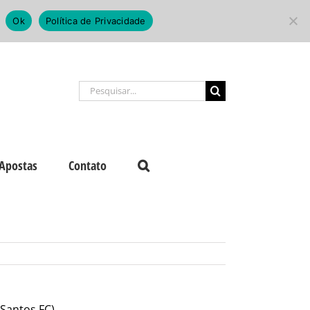
Ok
Política de Privacidade
Buscar
resultados
para:
Apostas
Contato
/Santos FC)