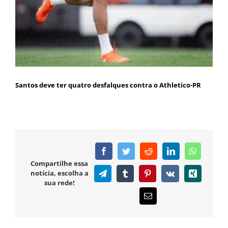
Santos deve ter quatro desfalques contra o Athletico-PR
Facebook
Twitter
Reddit
LinkedIn
WhatsAp
Compartilhe essa
notícia, escolha a
Telegram
Tumblr
Pinterest
Vk
Xing
sua rede!
E-
mail