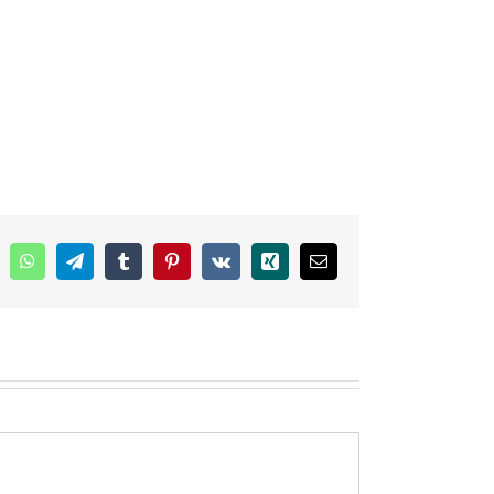
inkedIn
WhatsApp
Telegram
Tumblr
Pinterest
Vk
Xing
E-
mail