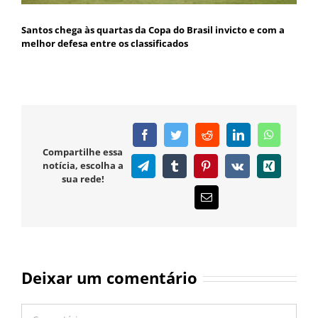
Santos chega às quartas da Copa do Brasil invicto e com a
melhor defesa entre os classificados
Facebook
Twitter
Reddit
LinkedIn
WhatsAp
Compartilhe essa
notícia, escolha a
Telegram
Tumblr
Pinterest
Vk
Xing
sua rede!
E-
mail
Deixar um comentário
Comentário