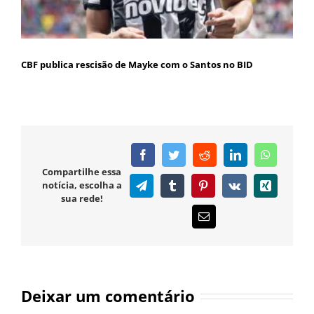
CBF publica rescisão de Mayke com o Santos no BID
Facebook
Twitter
Reddit
LinkedIn
WhatsAp
Compartilhe essa
notícia, escolha a
Telegram
Tumblr
Pinterest
Vk
Xing
sua rede!
E-
mail
Deixar um comentário