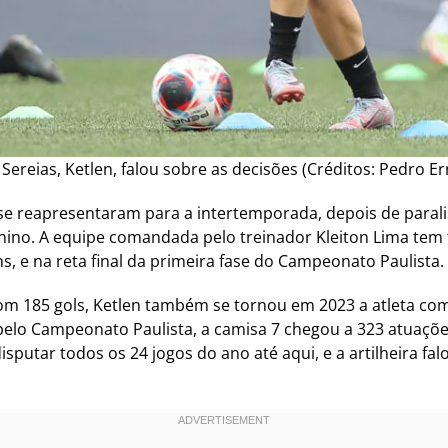
s Sereias, Ketlen, falou sobre as decisões (Créditos: Pedro
la se reapresentaram para a intertemporada, depois de para
ino. A equipe comandada pelo treinador Kleiton Lima tem f
s, e na reta final da primeira fase do Campeonato Paulista.
, com 185 gols, Ketlen também se tornou em 2023 a atleta c
pelo Campeonato Paulista, a camisa 7 chegou a 323 atuaçõe
sputar todos os 24 jogos do ano até aqui, e a artilheira fal