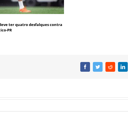
deve ter quatro desfalques contra
tico-PR
Facebook
Twitter
Reddit
L