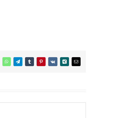
inkedIn
WhatsApp
Telegram
Tumblr
Pinterest
Vk
Xing
E-
mail