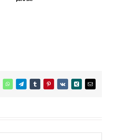
inkedIn
WhatsApp
Telegram
Tumblr
Pinterest
Vk
Xing
E-
mail