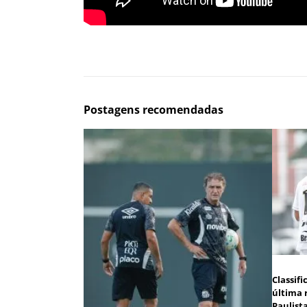
Postagens recomendadas
Classif
última 
Paulist