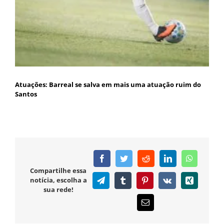
Atuações: Barreal se salva em mais uma atuação ruim do
Santos
Facebook
Twitter
Reddit
LinkedIn
WhatsAp
Compartilhe essa
notícia, escolha a
Telegram
Tumblr
Pinterest
Vk
Xing
sua rede!
E-
mail