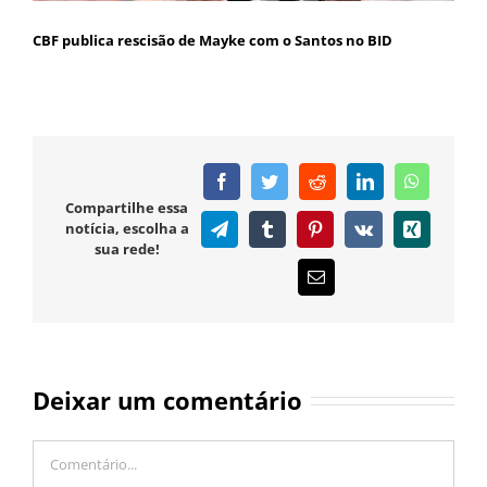
CBF publica rescisão de Mayke com o Santos no BID
Facebook
Twitter
Reddit
LinkedIn
WhatsAp
Compartilhe essa
notícia, escolha a
Telegram
Tumblr
Pinterest
Vk
Xing
sua rede!
E-
mail
Deixar um comentário
Comentário