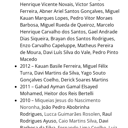
Henrique Vicente Novais, Victor Santos
Ferreira, Abner Ariel Santos Gonçalves, Miguel
Kauan Marques Lopes, Pedro Vitor Moraes
Barbosa, Miguel Rueda de Queiroz, Marcelo
Henrique Carvalho dos Santos, Gael Andrade
Dias Siqueira, Brayan dos Santos Rodrigues,
Enzo Carvalho Capeluppe, Matheus Pereira
de Moura, Davi Luís Silva do Vale, Pedro Pinto
Macedo
2012 – Kauan Basile Ferreira, Miguel Félix
Turra, Davi Martins da Silva, Yago Souto
Gonçalves Coelho, Derick Soares Martins
2011 – Gahad Ayman Gamal Elsayed
Mohamed, Heitor dos Reis Bertelli
2010 –
Miqueias Jesus do Nascimento
Noronha
, João Pedro Abobrinha
Rodrigues,
Lucca Guimarães Rosolen
, Raul
Rodrigues Ayuso,
Caio Martins Silva
, Davi
Barbosa da Silva,
Fernando Lima Coelho
,
Luiz