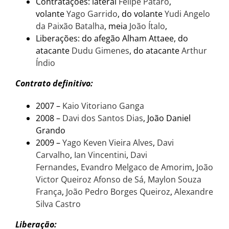
Contratações: lateral
Felipe Patáro
,
volante
Yago Garrido
, do volante
Yudi Angelo
da Paixão Batalha
, meia
João Ítalo
,
Liberações: do afegão Alham Attaee, do
atacante
Dudu Gimenes
, do atacante
Arthur
Índio
Contrato definitivo:
2007 –
Kaio Vitoriano Ganga
2008 –
Davi dos Santos Dias
, João Daniel
Grando
2009 –
Yago Keven Vieira Alves
,
Davi
Carvalho
,
Ian Vincentini
,
Davi
Fernandes
,
Evandro Melgaco de Amorim
,
João
Victor Queiroz Afonso de Sá, Maylon Souza
França
,
João Pedro Borges Queiroz
,
Alexandre
Silva Castro
Liberação: