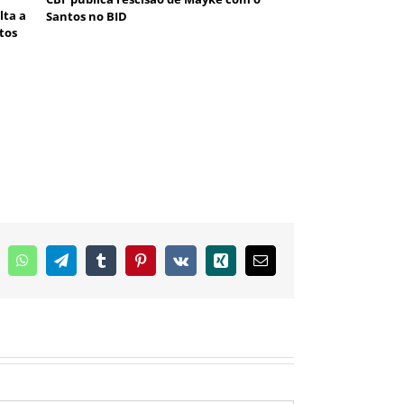
lta a
Santos no BID
tos
inkedIn
WhatsApp
Telegram
Tumblr
Pinterest
Vk
Xing
E-
mail