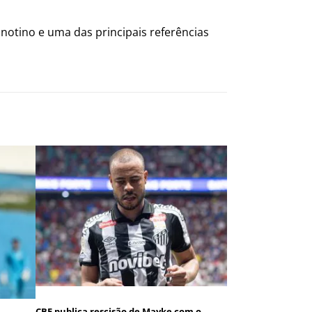
otino e uma das principais referências
CBF publica rescisão de Mayke com o