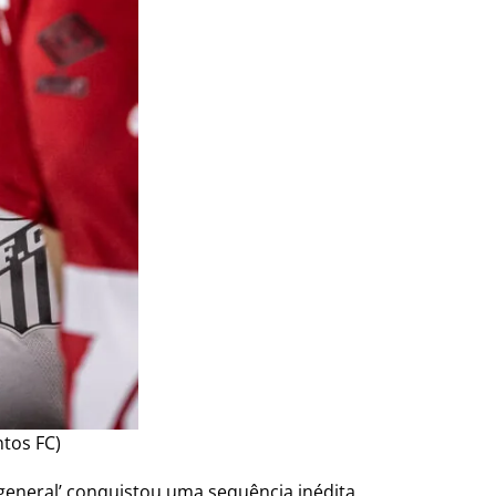
ntos FC)
general’ conquistou uma sequência inédita