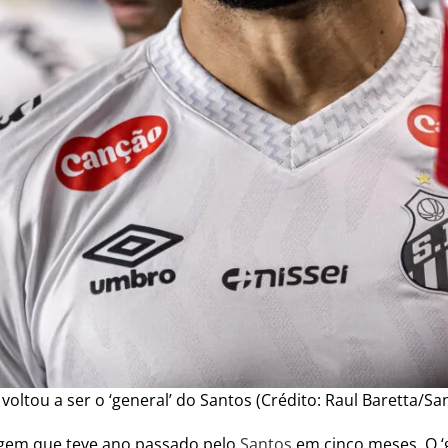
voltou a ser o ‘general’ do Santos (Crédito: Raul Baretta/Sa
gem que teve ano passado pelo
Santos
em cinco meses. O ‘