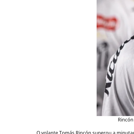
Rincón 
O volante Tomás Rincón superou a minuta