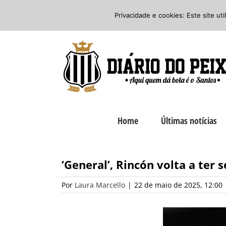
Ir
Twitter
Facebook
Instagram
Privacidade e cookies: Este site ut
para
o
conteúdo
Home
Últimas notícias
‘General’, Rincón volta a te
Por
Laura Marcello
|
22 de maio de 2025, 12:00