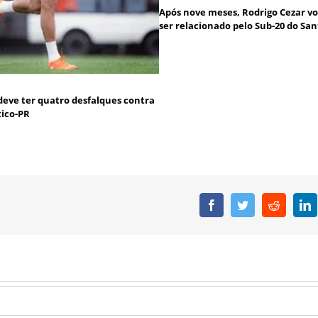
Após nove meses, Rodrigo Cezar vo
ser relacionado pelo Sub-20 do San
deve ter quatro desfalques contra
tico-PR
Facebook
Twitter
Reddit
L